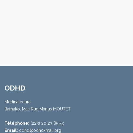
ODHD
Medina coura
Bamako, Mali Rue Marius MOUTET
Téléphone:
(223) 20 23 85 53
Email:
odhd@odhd-mali.org